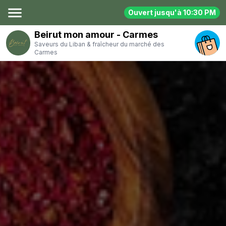
menu
Ouvert jusqu'à 10:30 PM
Beirut mon amour - Carmes
Saveurs du Liban & fraîcheur du marché des
Carmes